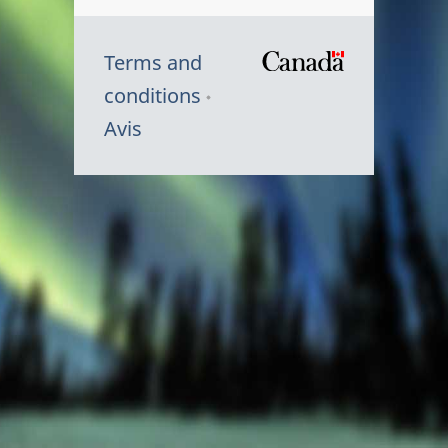
Terms and
/
conditions
Symbole
Avis
du
gouvernem
du
Canada