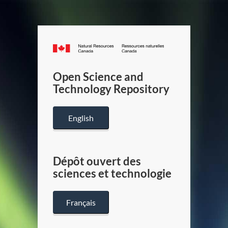
Canada.ca
/
Gouverneme
Open Science and
du
Technology Repository
Canada
English
Dépôt ouvert des
sciences et technologie
Français