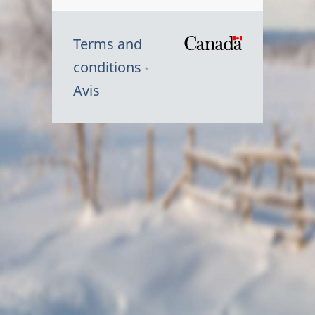
Terms and
/
conditions
Symbole
Avis
du
gouvernem
du
Canada