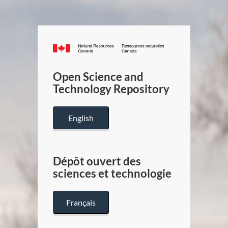
Canada.ca
/
Gouverneme
Open Science and
du
Technology Repository
Canada
English
Dépôt ouvert des
sciences et technologie
Français