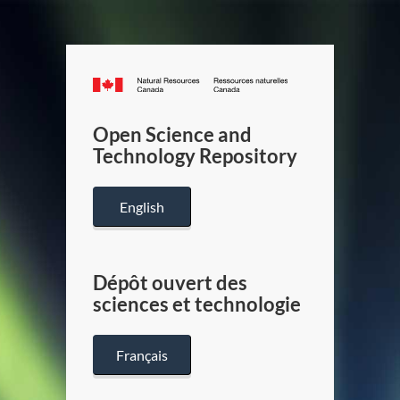
Canada.ca
/
Gouverneme
Open Science and
du
Technology Repository
Canada
English
Dépôt ouvert des
sciences et technologie
Français