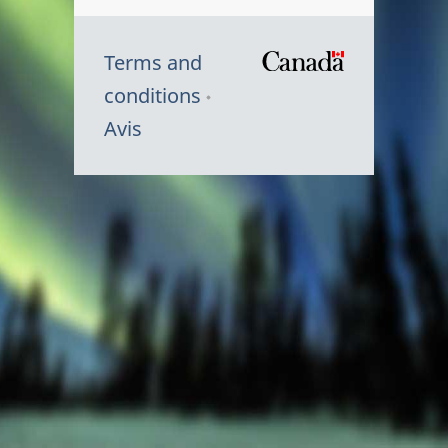
Terms and
/
conditions
Symbole
Avis
du
gouvernem
du
Canada