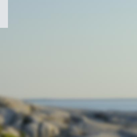
/
Symbole
du
gouvernement
du
Canada