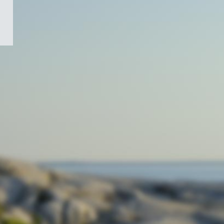
/
Symbole
du
gouvernement
du
Canada