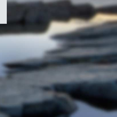
/
Symbole
du
gouvernement
du
Canada