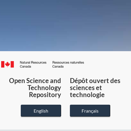
Canada.ca
/
Gouvernement
Open Science and
Dépôt ouvert des
du
Technology
sciences et
Canada
Repository
technologie
English
Français