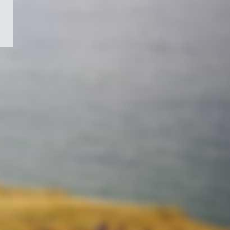
/
Symbole
du
gouvernement
du
Canada