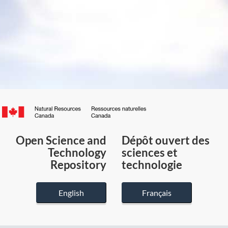
Canada.ca
/
Gouvernement
Open Science and
Dépôt ouvert des
du
Technology
sciences et
Canada
Repository
technologie
English
Français