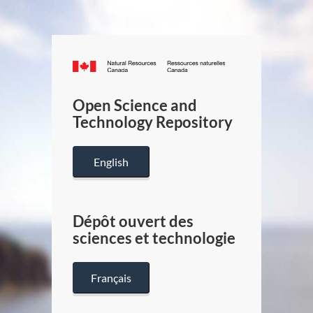
Canada.ca
/
Gouverneme
Open Science and
du
Technology Repository
Canada
English
Dépôt ouvert des
sciences et technologie
Français