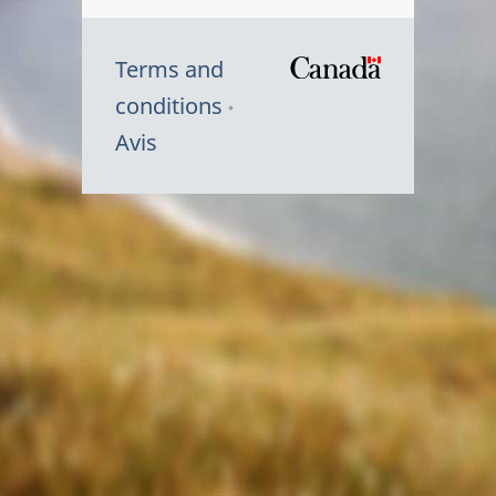
Terms and
/
conditions
Symbole
Avis
du
gouvernem
du
Canada