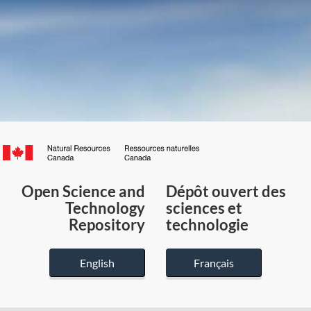
Canada.ca
/
Gouvernement
Open Science and
Dépôt ouvert des
du
Technology
sciences et
Canada
Repository
technologie
English
Français