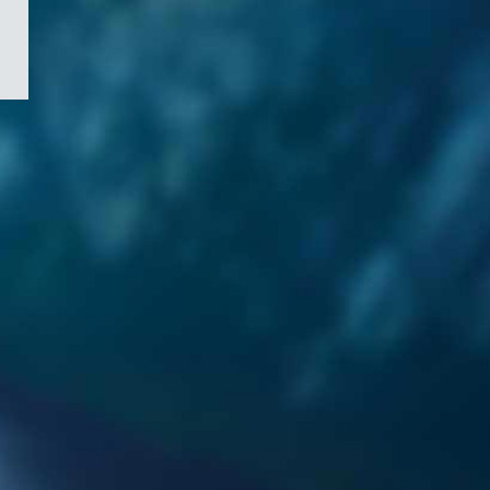
/
Symbole
du
gouvernement
du
Canada