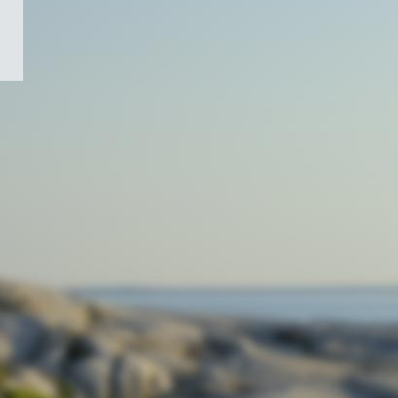
/
Symbole
du
gouvernement
du
Canada