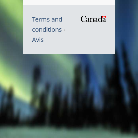
Terms and
/
conditions
Symbole
Avis
du
gouvernem
du
Canada