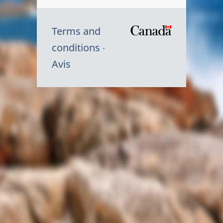
Terms and
/
conditions
Symbole
Avis
du
gouvernem
du
Canada