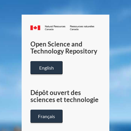
Canada.ca
/
Gouverneme
Open Science and
du
Technology Repository
Canada
English
Dépôt ouvert des
sciences et technologie
Français