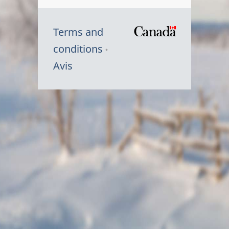
Terms and
/
conditions
Symbole
Avis
du
gouvernem
du
Canada