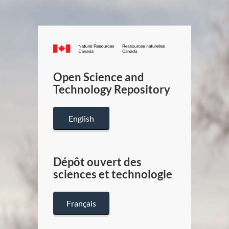
Canada.ca
/
Gouverneme
Open Science and
du
Technology Repository
Canada
English
Dépôt ouvert des
sciences et technologie
Français