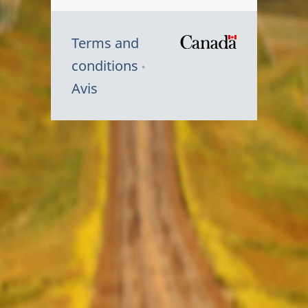
Terms and
/
conditions
Symbole
Avis
du
gouvernem
du
Canada