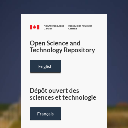
Canada.ca
/
Gouverneme
Open Science and
du
Technology Repository
Canada
English
Dépôt ouvert des
sciences et technologie
Français