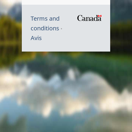
Terms and
/
conditions
Symbole
Avis
du
gouvernem
du
Canada