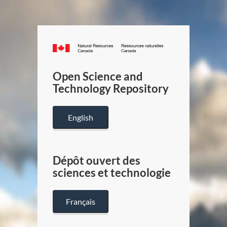
Canada.ca
/
Gouverneme
Open Science and
du
Technology Repository
Canada
English
Dépôt ouvert des
sciences et technologie
Français