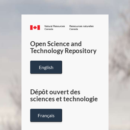
Canada.ca
/
Gouverneme
Open Science and
du
Technology Repository
Canada
English
Dépôt ouvert des
sciences et technologie
Français