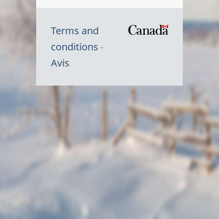
Terms and
/
conditions
Symbole
Avis
du
gouvernem
du
Canada