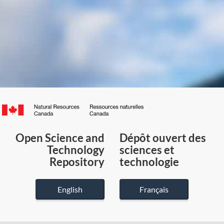
Canada.ca
/
Gouvernement
Open Science and
Dépôt ouvert des
du
Technology
sciences et
Canada
Repository
technologie
English
Français