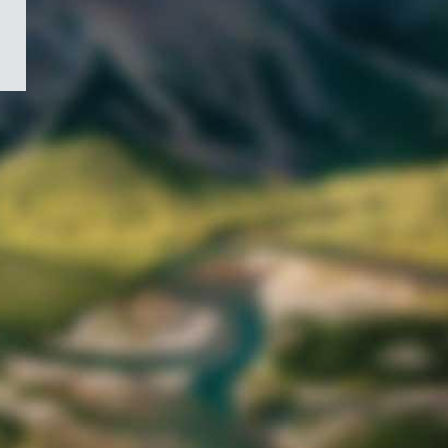
/
Symbole
du
gouvernement
du
Canada