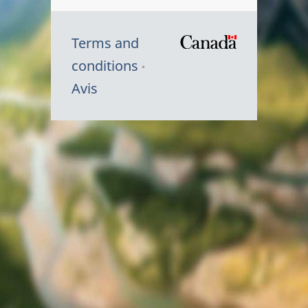
Terms and
/
conditions
Symbole
Avis
du
gouvernem
du
Canada