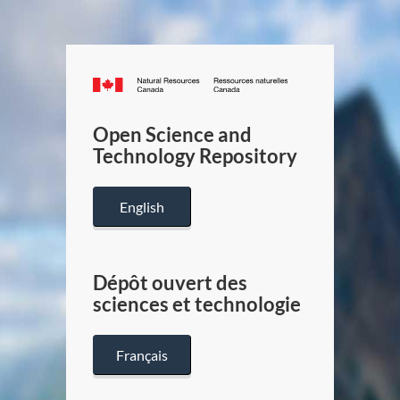
Canada.ca
/
Gouverneme
Open Science and
du
Technology Repository
Canada
English
Dépôt ouvert des
sciences et technologie
Français