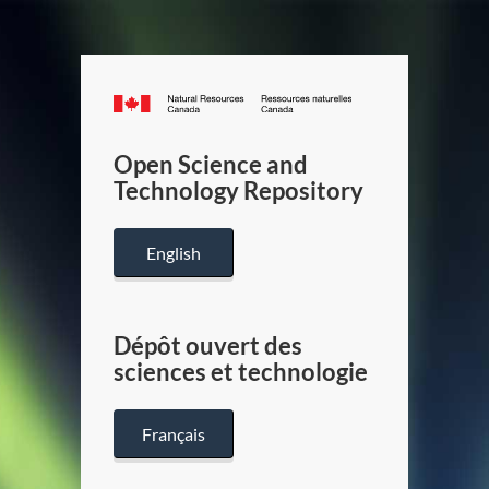
Canada.ca
/
Gouverneme
Open Science and
du
Technology Repository
Canada
English
Dépôt ouvert des
sciences et technologie
Français