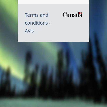
Terms and
/
conditions
Symbole
Avis
du
gouvernem
du
Canada