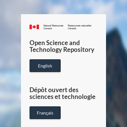
Canada.ca
/
Gouverneme
Open Science and
du
Technology Repository
Canada
English
Dépôt ouvert des
sciences et technologie
Français