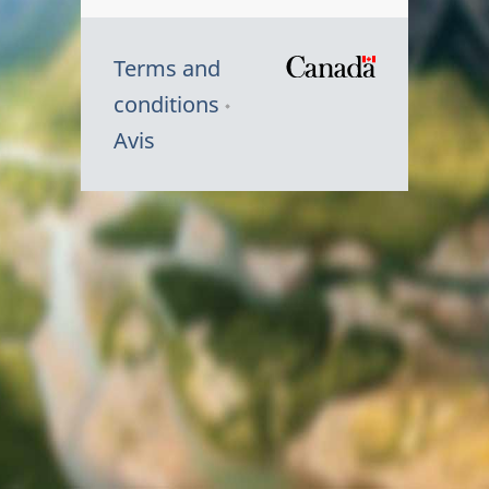
Terms and
/
conditions
Symbole
Avis
du
gouvernem
du
Canada