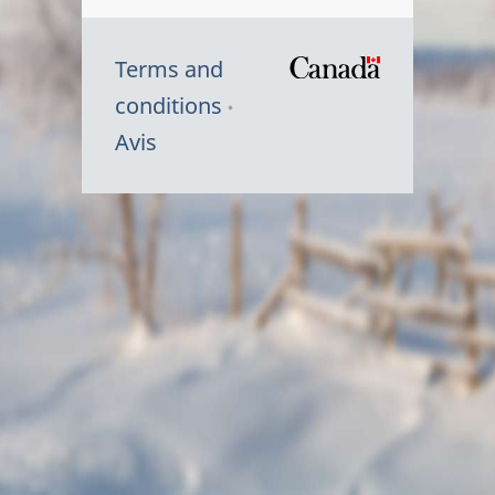
Terms and
/
conditions
Symbole
Avis
du
gouvernem
du
Canada