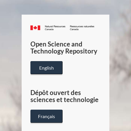
Canada.ca
/
Gouverneme
Open Science and
du
Technology Repository
Canada
English
Dépôt ouvert des
sciences et technologie
Français