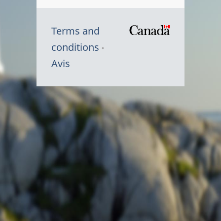
Terms and
/
conditions
Symbole
Avis
du
gouvernem
du
Canada