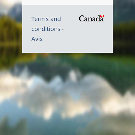
Terms and
/
conditions
Symbole
Avis
du
gouvernem
du
Canada