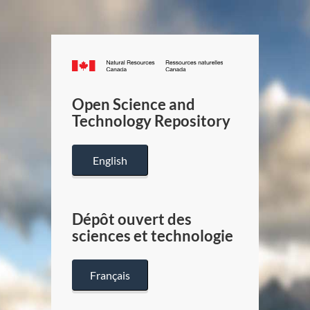
Canada.ca
/
Gouverneme
Open Science and
du
Technology Repository
Canada
English
Dépôt ouvert des
sciences et technologie
Français