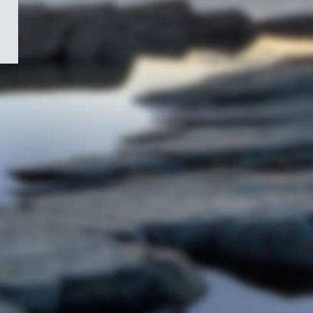
/
Symbole
du
gouvernement
du
Canada