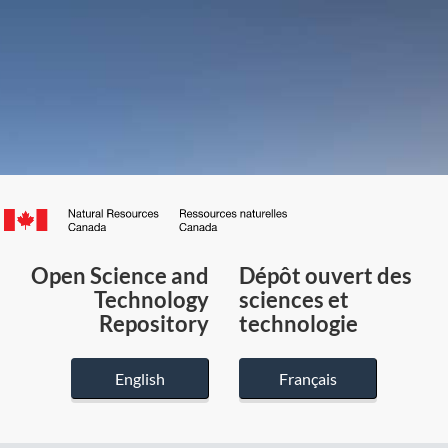
Canada.ca
/
Gouvernement
Open Science and
Dépôt ouvert des
du
Technology
sciences et
Canada
Repository
technologie
English
Français