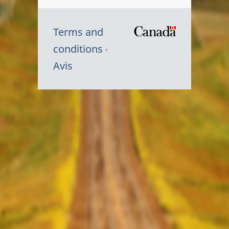
Terms and
/
conditions
Symbole
Avis
du
gouvernem
du
Canada