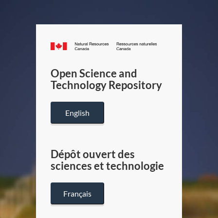
Canada.ca
/
Gouverneme
Open Science and
du
Technology Repository
Canada
English
Dépôt ouvert des
sciences et technologie
Français