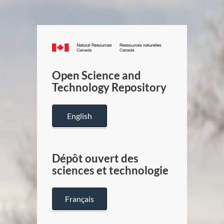
Canada.ca
/
Gouverneme
Open Science and
du
Technology Repository
Canada
English
Dépôt ouvert des
sciences et technologie
Français