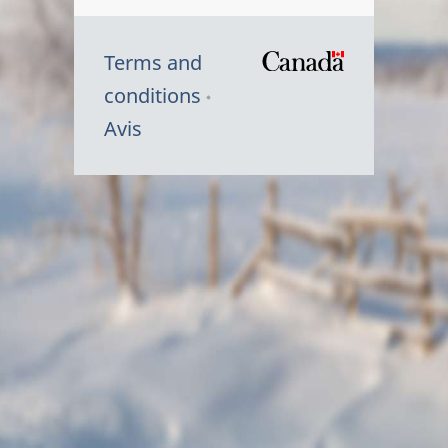
Terms and
/
conditions
Symbole
Avis
du
gouvernem
du
Canada