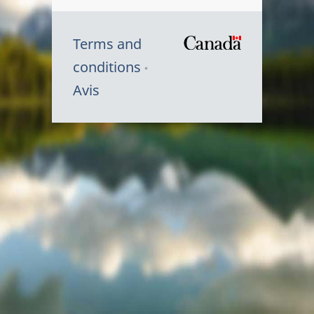
Terms and
/
conditions
Symbole
Avis
du
gouvernem
du
Canada