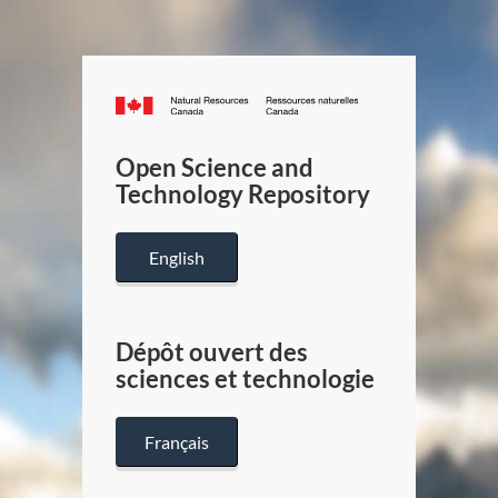
Canada.ca
/
Gouverneme
Open Science and
du
Technology Repository
Canada
English
Dépôt ouvert des
sciences et technologie
Français