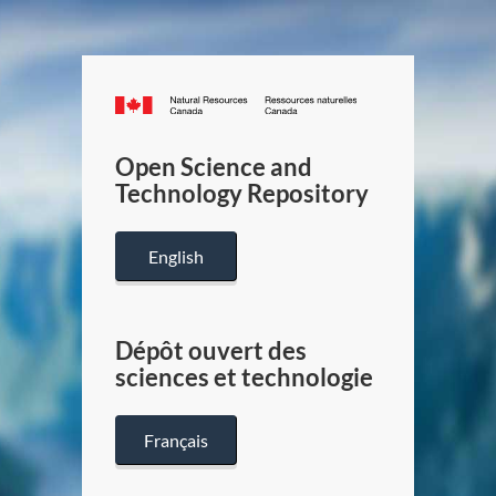
Canada.ca
/
Gouverneme
Open Science and
du
Technology Repository
Canada
English
Dépôt ouvert des
sciences et technologie
Français