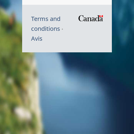
Terms and
/
conditions
Symbole
Avis
du
gouvernem
du
Canada