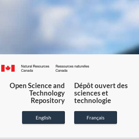
Canada.ca
/
Gouvernement
Open Science and
Dépôt ouvert des
du
Technology
sciences et
Canada
Repository
technologie
English
Français