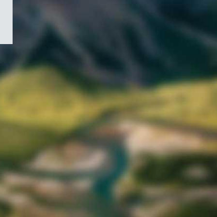
/
Symbole
du
gouvernement
du
Canada