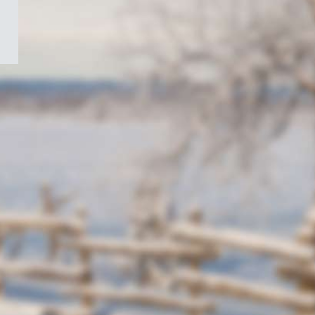
/
Symbole
du
gouvernement
du
Canada