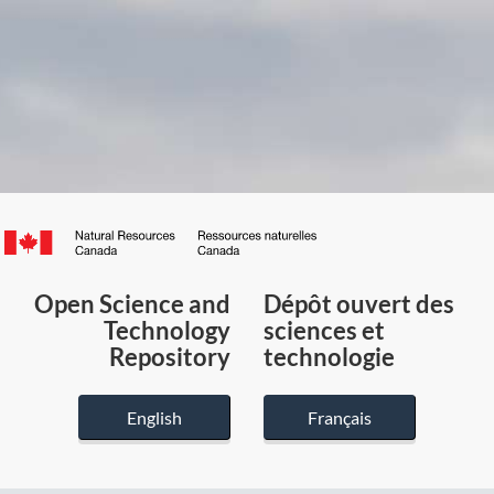
Canada.ca
/
Gouvernement
Open Science and
Dépôt ouvert des
du
Technology
sciences et
Canada
Repository
technologie
English
Français