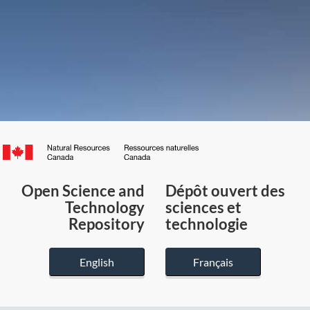
Canada.ca
/
Gouvernement
Open Science and
Dépôt ouvert des
du
Technology
sciences et
Canada
Repository
technologie
English
Français