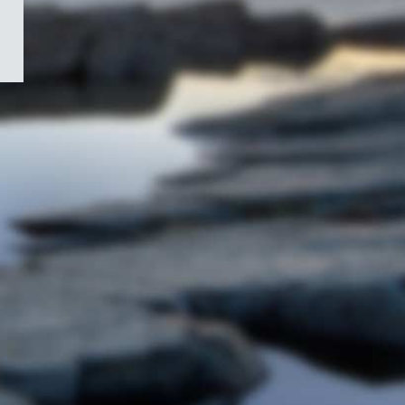
/
Symbole
du
gouvernement
du
Canada