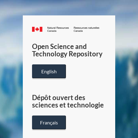
Canada.ca
/
Gouverneme
Open Science and
du
Technology Repository
Canada
English
Dépôt ouvert des
sciences et technologie
Français