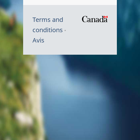
Terms and
/
conditions
Symbole
Avis
du
gouvernem
du
Canada