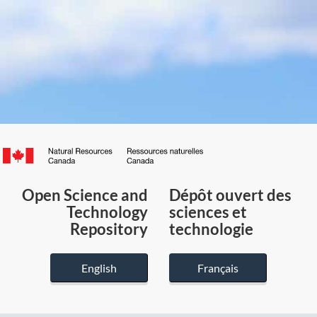
Canada.ca
/
Gouvernement
Open Science and
Dépôt ouvert des
du
Technology
sciences et
Canada
Repository
technologie
English
Français