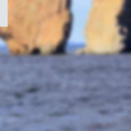
/
Symbole
du
gouvernement
du
Canada