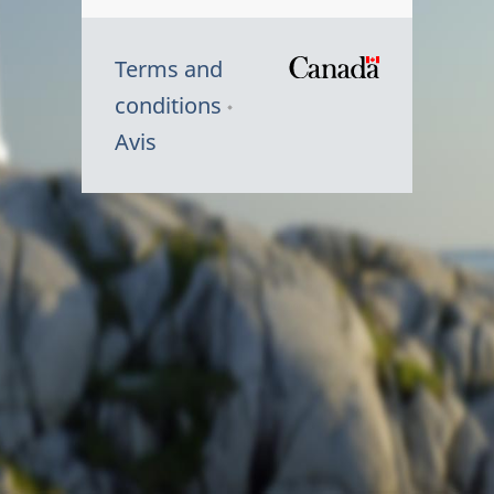
Terms and
/
conditions
Symbole
Avis
du
gouvernem
du
Canada