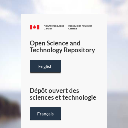
Canada.ca
/
Gouverneme
Open Science and
du
Technology Repository
Canada
English
Dépôt ouvert des
sciences et technologie
Français