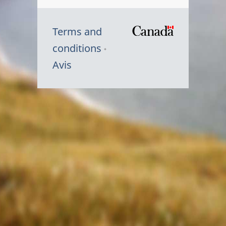
Terms and
/
conditions
Symbole
Avis
du
gouvernem
du
Canada