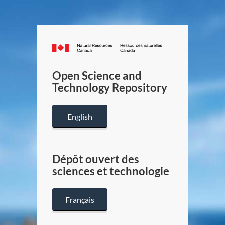
Canada.ca
/
Gouverneme
Open Science and
du
Technology Repository
Canada
English
Dépôt ouvert des
sciences et technologie
Français