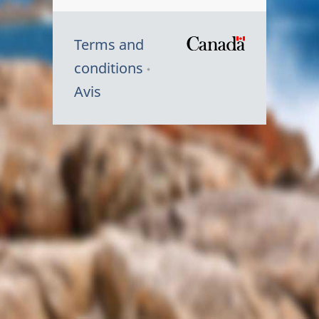
Terms and
/
conditions
Symbole
Avis
du
gouvernem
du
Canada