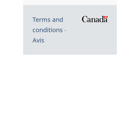
Terms and
/
conditions
Symbole
Avis
du
gouvernem
du
Canada