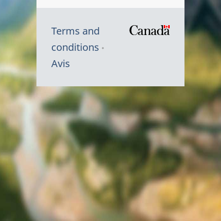
Terms and
/
conditions
Symbole
Avis
du
gouvernem
du
Canada