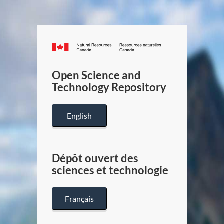
Canada.ca
/
Gouverneme
Open Science and
du
Technology Repository
Canada
English
Dépôt ouvert des
sciences et technologie
Français