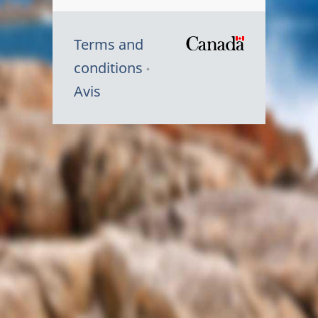
Terms and
/
conditions
Symbole
Avis
du
gouvernem
du
Canada