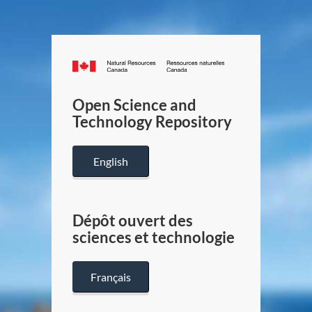
Canada.ca
/
Gouverneme
Open Science and
du
Technology Repository
Canada
English
Dépôt ouvert des
sciences et technologie
Français