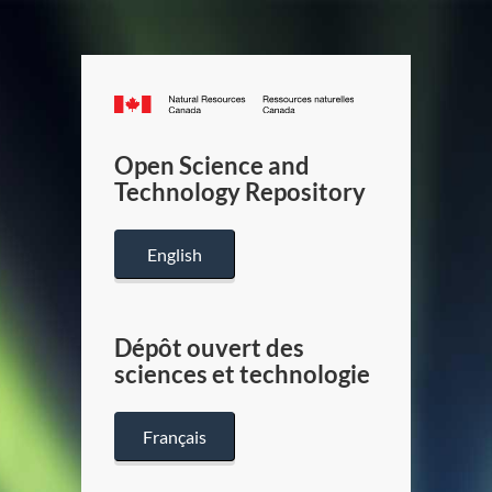
Canada.ca
/
Gouverneme
Open Science and
du
Technology Repository
Canada
English
Dépôt ouvert des
sciences et technologie
Français