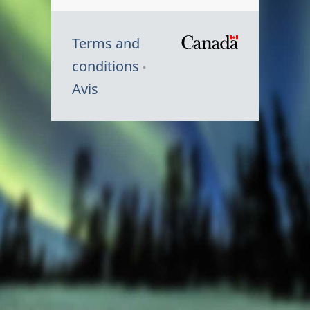
Terms and
/
conditions
Symbole
Avis
du
gouvernem
du
Canada