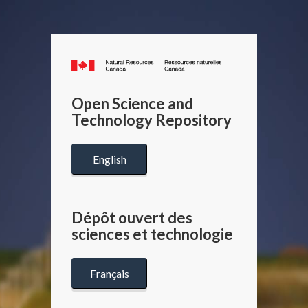
Canada.ca
/
Gouverneme
Open Science and
du
Technology Repository
Canada
English
Dépôt ouvert des
sciences et technologie
Français