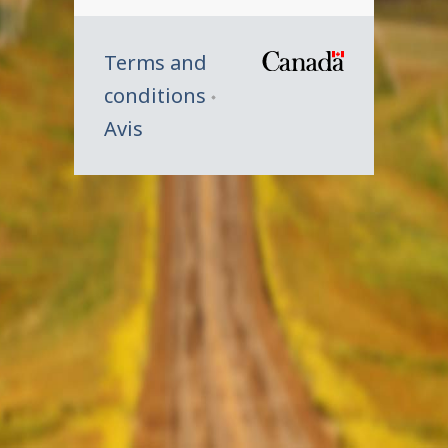
Terms and
/
conditions
Symbole
Avis
du
gouverne
du
Canada