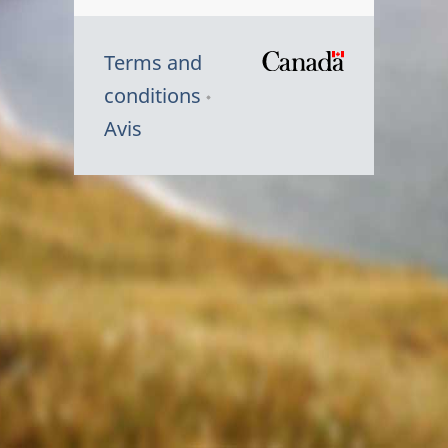
Terms and
/
conditions
Symbole
Avis
du
gouvernem
du
Canada