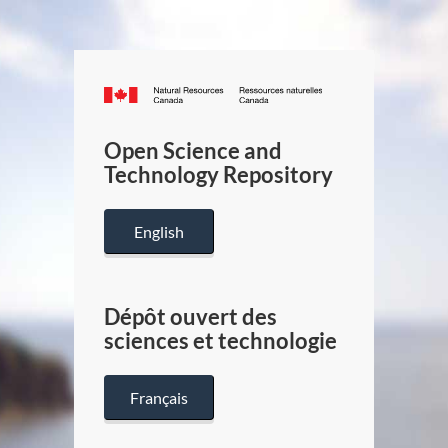
Canada.ca
/
Gouverneme
Open Science and
du
Technology Repository
Canada
English
Dépôt ouvert des
sciences et technologie
Français