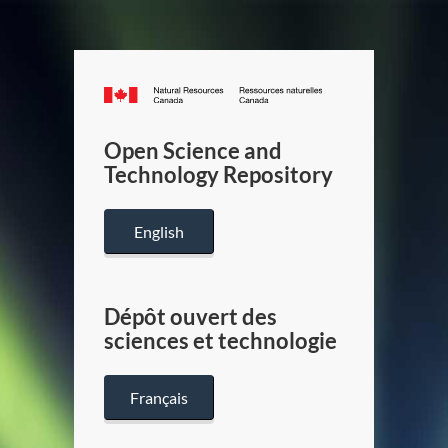
Canada.ca
/
Gouverneme
Open Science and
du
Technology Repository
Canada
English
Dépôt ouvert des
sciences et technologie
Français