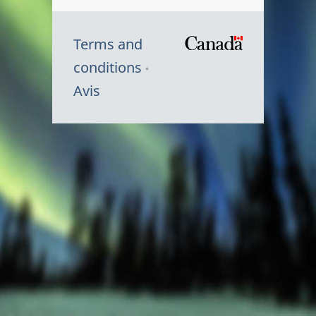
Terms and
/
conditions
Symbole
Avis
du
gouvernem
du
Canada