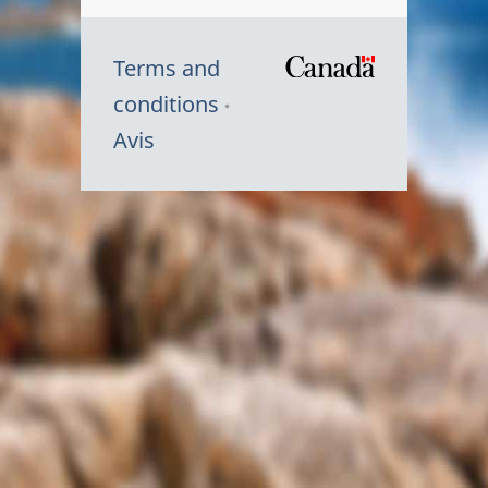
Terms and
/
conditions
Symbole
Avis
du
gouvernem
du
Canada