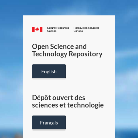
Canada.ca
/
Gouverneme
Open Science and
du
Technology Repository
Canada
English
Dépôt ouvert des
sciences et technologie
Français