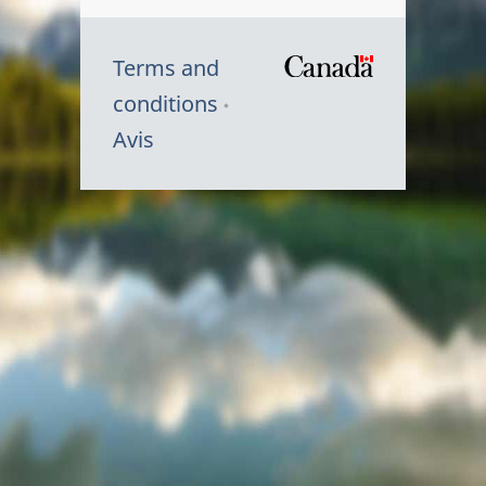
Terms and
/
conditions
Symbole
Avis
du
gouvernem
du
Canada