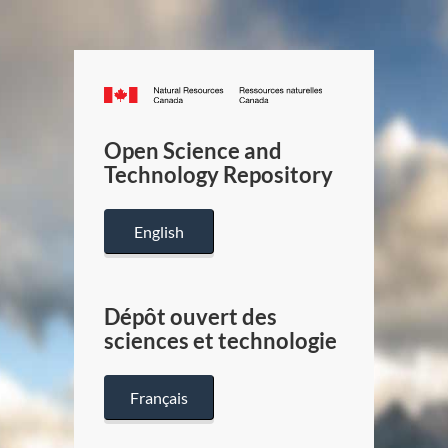
Canada.ca
/
Gouverneme
Open Science and
du
Technology Repository
Canada
English
Dépôt ouvert des
sciences et technologie
Français