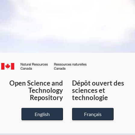
Canada.ca
/
Gouvernement
Open Science and
Dépôt ouvert des
du
Technology
sciences et
Canada
Repository
technologie
English
Français