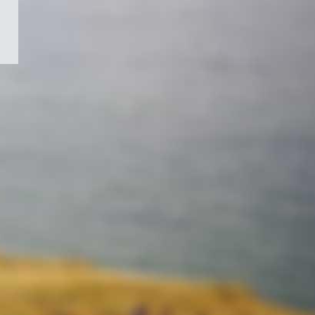
/
Symbole
du
gouvernement
du
Canada