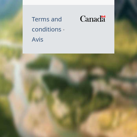
Terms and
/
conditions
Symbole
Avis
du
gouvernem
du
Canada