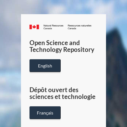
Canada.ca
/
Gouverneme
Open Science and
du
Technology Repository
Canada
English
Dépôt ouvert des
sciences et technologie
Français