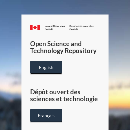
Canada.ca
/
Gouverneme
Open Science and
du
Technology Repository
Canada
English
Dépôt ouvert des
sciences et technologie
Français