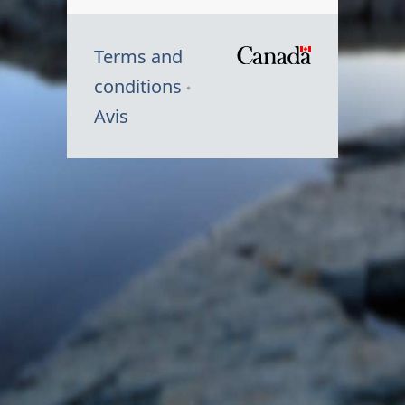
Terms and
/
conditions
Symbole
Avis
du
gouvernem
du
Canada