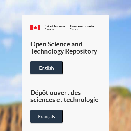
Canada.ca
/
Gouverneme
Open Science and
du
Technology Repository
Canada
English
Dépôt ouvert des
sciences et technologie
Français