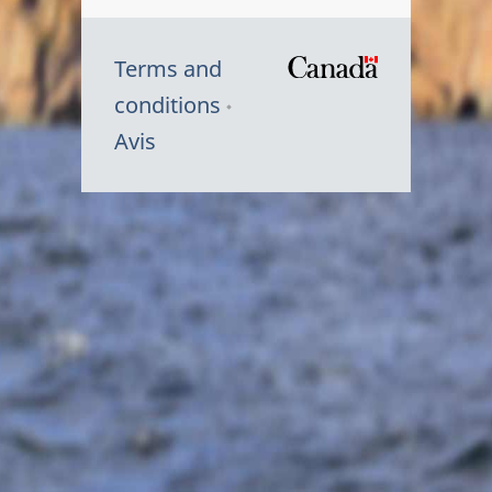
Terms and
/
conditions
Symbole
Avis
du
gouvernem
du
Canada