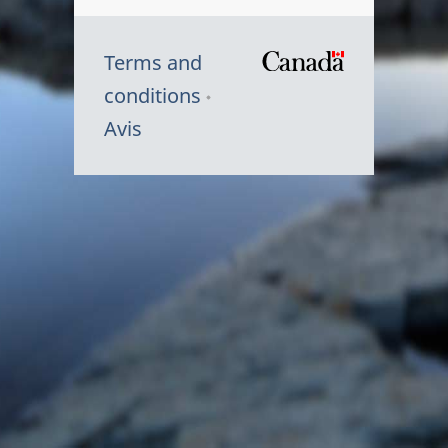
Terms and
/
conditions
Symbole
Avis
du
gouvernem
du
Canada