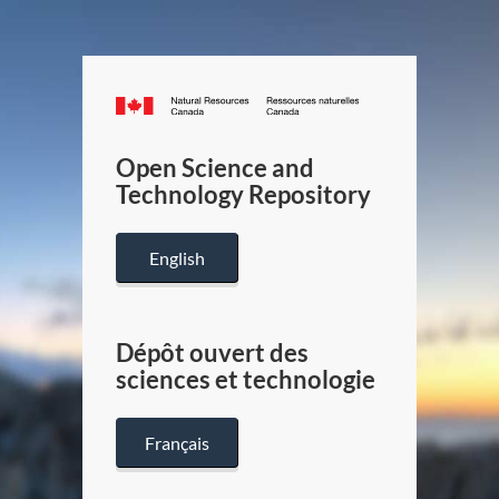
Canada.ca
/
Gouverneme
Open Science and
du
Technology Repository
Canada
English
Dépôt ouvert des
sciences et technologie
Français